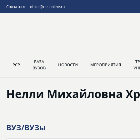
Связаться
office@rsr-online.ru
БАЗА
Т
РСР
НОВОСТИ
МЕРОПРИЯТИЯ
ВУЗОВ
УН
Нелли Михайловна Х
ВУЗ/ВУЗы