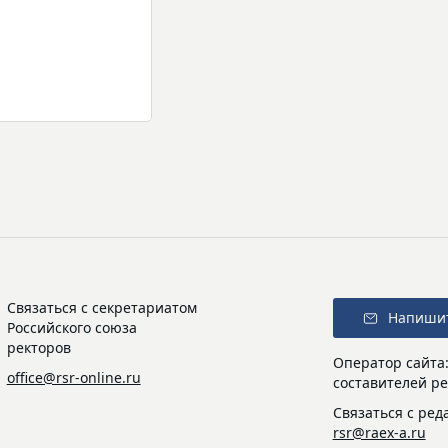
Связаться с секретариатом
Напиши
Российского союза
ректоров
Оператор сайта
office@rsr-online.ru
составителей ре
Связаться с ред
rsr@raex-a.ru