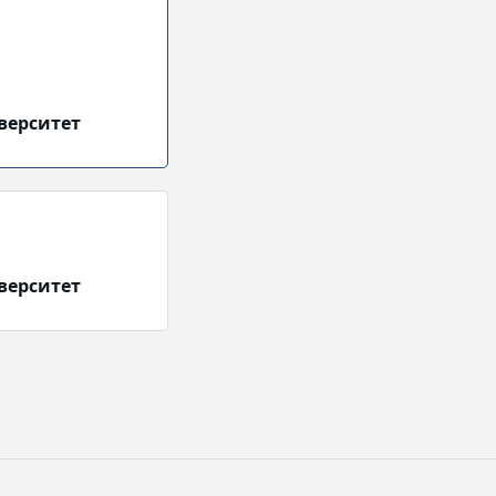
верситет
верситет