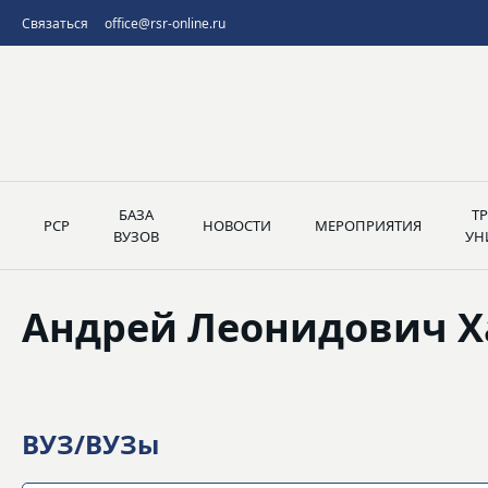
Связаться
office@rsr-online.ru
БАЗА
Т
РСР
НОВОСТИ
МЕРОПРИЯТИЯ
ВУЗОВ
УН
Андрей Леонидович Х
ВУЗ/ВУЗы