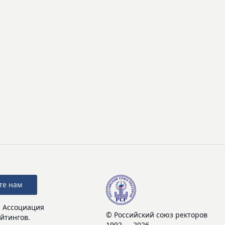
те нам
: Ассоциация
© Российский союз ректоров
йтингов.
1992 — 2026