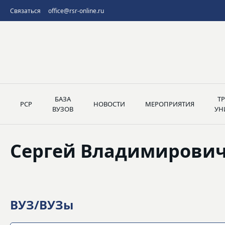
Связаться
office@rsr-online.ru
БАЗА
Т
РСР
НОВОСТИ
МЕРОПРИЯТИЯ
ВУЗОВ
УН
Сергей Владимирови
ВУЗ/ВУЗы