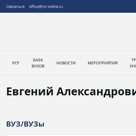
Связаться
office@rsr-online.ru
БАЗА
Т
РСР
НОВОСТИ
МЕРОПРИЯТИЯ
ВУЗОВ
УН
Евгений Александров
ВУЗ/ВУЗы