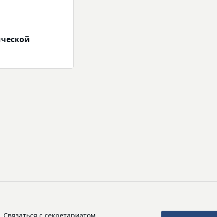
ической
Связаться с секретариатом