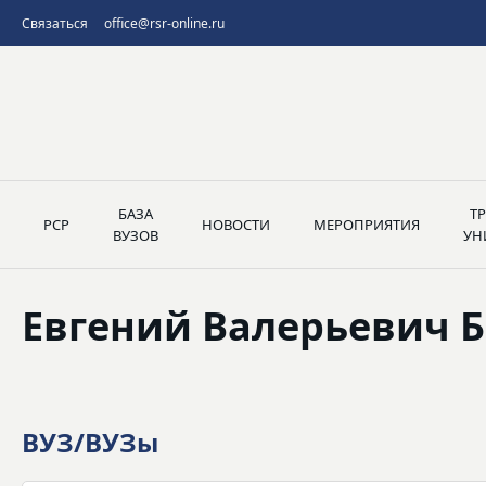
Связаться
office@rsr-online.ru
БАЗА
Т
РСР
НОВОСТИ
МЕРОПРИЯТИЯ
ВУЗОВ
УН
Евгений Валерьевич 
ВУЗ/ВУЗы