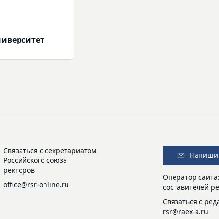
ниверситет
Связаться с секретариатом
Напиши
Российского союза
ректоров
Оператор сайта
office@rsr-online.ru
составителей ре
Связаться с ред
rsr@raex-a.ru