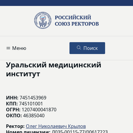
Меню
Поиск
Уральский медицинский
институт
ИНН:
7451453969
КПП:
745101001
ОГРН:
1207400041870
ОКПО:
46385040
Ректор:
Олег Николаевич Крылов
Номер лицензии:
Л035-00115-77/00617223