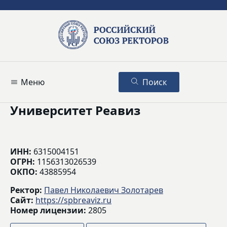
Меню
Поиск
Университет Реавиз
ИНН:
6315004151
ОГРН:
1156313026539
ОКПО:
43885954
Ректор:
Павел Николаевич Золотарев
Сайт:
https://spbreaviz.ru
Номер лицензии:
2805