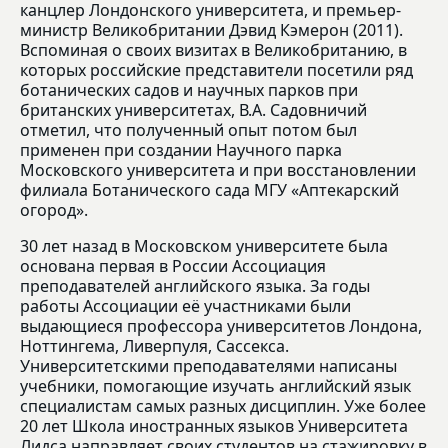
канцлер Лондонского университета, и премьер-
министр Великобритании Дэвид Кэмерон (2011).
Вспоминая о своих визитах в Великобританию, в
которых российские представители посетили ряд
ботанических садов и научных парков при
британских университетах, В.А. Садовничий
отметил, что полученный опыт потом был
применен при создании Научного парка
Московского университета и при восстановлении
филиала Ботанического сада МГУ «Аптекарский
огород».
30 лет назад в Московском университете была
основана первая в России Ассоциация
преподавателей английского языка. За годы
работы Ассоциации её участниками были
выдающиеся профессора университетов Лондона,
Ноттингема, Ливерпуля, Сассекса.
Университетскими преподавателями написаны
учебники, помогающие изучать английский язык
специалистам самых разных дисциплин. Уже более
20 лет Школа иностранных языков Университета
Лидса направляет своих студентов на стажировку в