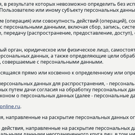
я, в результате которых невозможно определить без 
Пользователю или иному субъекту персональных данны
ие (операция) или совокупность действий (операций), 
 с персональными данными, включая сбор, запись, сист
, передачу (распространение, предоставление, доступ),
ный орган, юридическое или физическое лицо, самостоя
рсональных данных, а также определяющие цели обраб
), совершаемые с персональными данными.
осящаяся прямо или косвенно к определенному или оп
ерсональных данных для распространения, - персональн
ых путем дачи согласия на обработку персональных д
коном о персональных данных (далее - персональные д
-online.ru
.
ия, направленные на раскрытие персональных данных о
 действия, направленные на раскрытие персональных д
нальными данными неограниченного круга лиц, в том ч