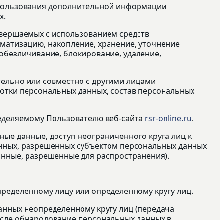
использования дополнительной информации
х.
совершаемых с использованием средств
ематизацию, накопление, хранение, уточнение
 обезличивание, блокирование, удаление,
тельно или совместно с другими лицами
отки персональных данных, состав персональных
ределяемому Пользователю веб-сайта
rsr-online.ru
.
ые данные, доступ неограниченного круга лиц к
анных, разрешенных субъектом персональных данных
анные, разрешенные для распространения).
пределенному лицу или определенному кругу лиц.
анных неопределенному кругу лиц (передача
исле обнародование персональных данных в