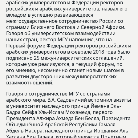
арабских университетов и Федерации ректоров
российских и арабских университетов, назвал его
вкладом в успешно развивающееся
межгосударственное сотрудничество России со
странами Ближнего Востока и Северной Африки.
Говоря об университетском взаимодействии
наших стран, ректор МГУ напомнил, что на
Первый форуме Федерации ректоров российских и
арабских университетов в феврале 2018 года было
подписано 25 межуниверситетских соглашений,
которые уже реализуются, а текущий форум, по
его мнению, несомненно станет новым шагом в
развитии двусторонних межуниверситетских
взаимоотношений.
Говоря о сотрудничестве МГУ со странами
арабского мира, В.А. Садовничий вспомнил визиты
в университет наследного принца Йемена Эль-
Бадра Сейфа Уль-Ислам Мохамеда, первого
Президента Алжира Ахмеда Бен Белла, Президента
Объединённой Арабской Республики Гамаля
Абдель Насера, наследного принца Иордании Аль
Хассана бин Талала, который является Почётным