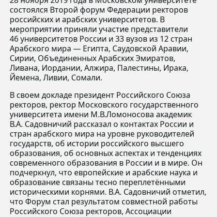
28 ноября 2019 года в Московском университете
состоялся Второй форум Федерации ректоров
российских и арабских университетов. В
мероприятии приняли участие представители
46 университетов России и 33 вузов из 12 стран
Арабского мира — Египта, Саудовской Аравии,
Сирии, Объединенных Арабских Эмиратов,
Ливана, Иордании, Алжира, Палестины, Ирака,
Йемена, Ливии, Сомали.
В своем докладе президент Российского Союза
ректоров, ректор Московского государственного
университета имени М.В.Ломоносова академик
В.А. Садовничий рассказал о контактах России и
стран арабского мира на уровне руководителей
государств, об истории российского высшего
образования, об основных аспектах и тенденциях
современного образования в России и в мире. Он
подчеркнул, что европейские и арабские наука и
образование связаны тесно переплетёнными
историческими корнями. В.А. Садовничий отметил,
что Форум стал результатом совместной работы
Российского Союза ректоров, Ассоциации