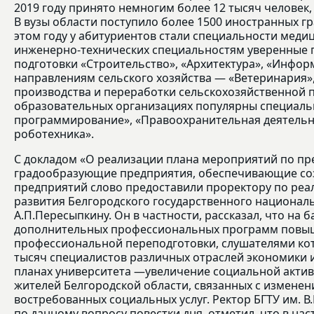
2019 году принято немногим более 12 тысяч человек
В вузы области поступило более 1500 иностранных 
этом году у абитуриентов стали специальности меди
инженерно-технических специальностям уверенные 
подготовки «Строительство», «Архитектура», «Инфор
направлениям сельского хозяйства — «Ветеринария»,
производства и переработки сельскохозяйственной 
образовательных организациях популярны специал
программирование», «Правоохранительная деятельн
роботехника».
С докладом «О реализации плана мероприятий по пр
градообразующие предприятия, обеспечивающие со
предприятий слово предоставили проректору по реа
развития Белгородского государственного национал
А.П.Пересыпкину. Он в частности, рассказал, что на б
дополнительных профессиональных программ повы
профессиональной переподготовки, слушателями кот
тысяч специалистов различных отраслей экономики 
планах университета —увеличение социальной актив
жителей Белгородской области, связанных с изменен
востребованных социальных услуг. Ректор БГТУ им. В.
по данному вопросу повестки дня, отметил, что в на