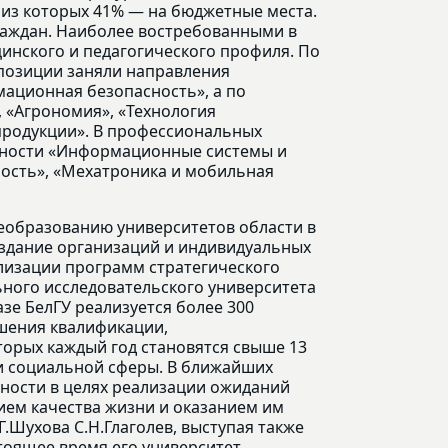
, из которых 41% — на бюджетные места.
граждан. Наиболее востребованными в
цинского и педагогического профиля. По
позиции заняли направления
мационная безопасность», а по
 «Агрономия», «Технология
продукции». В профессиональных
ьности «Информационные системы и
ость», «Мехатроника и мобильная
еобразованию университетов области в
здание организаций и индивидуальных
лизации программ стратегического
ьного исследовательского университета
азе БелГУ реализуется более 300
шения квалификации,
орых каждый год становятся свыше 13
и социальной сферы. В ближайших
ности в целях реализации ожиданий
ием качества жизни и оказанием им
Г.Шухова С.Н.Глаголев, выступая также
стоящее время его университет