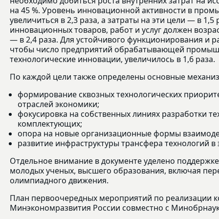
необходимо добиться роста внутренних затрат на ис
на 45 %. Уровень инновационной активности в пром
увеличиться в 2,3 раза, а затраты на эти цели — в 1,5
инновационных товаров, работ и услуг должен возраст
— в 2,4 раза. Для устойчивого функционирования и 
чтобы число предприятий обрабатывающей промыш
технологические инновации, увеличилось в 1,6 раза.
По каждой цели также определены основные механиз
формирование сквозных технологических приоритет
отраслей экономики;
фокусировка на собственных линиях разработки те
комплектующих;
опора на новые организационные формы взаимодей
развитие инфраструктуры трансфера технологий в 
Отдельное внимание в документе уделено поддержке
молодых ученых, высшего образования, включая пе
олимпиадного движения.
План первоочередных мероприятий по реализации к
Минэкономразвития России совместно с Минобрнау