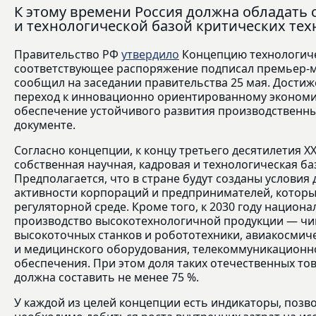
К этому времени Россия должна обладать 
и технологической базой критических те
Правительство РФ
утвердило
Концепцию технологичес
соответствующее распоряжение подписал премьер-м
сообщил на заседании правительства 25 мая. Достиж
переход к инновационно ориентированному экономи
обеспечение устойчивого развития производственны
документе.
Согласно концепции, к концу третьего десятилетия XX
собственная научная, кадровая и технологическая ба
Предполагается, что в стране будут созданы услови
активности корпораций и предпринимателей, которы
регуляторной среде. Кроме того, к 2030 году нацио
производство высокотехнологичной продукции — чип
высокоточных станков и робототехники, авиакосмиче
и медицинского оборудования, телекоммуникационн
обеспечения. При этом доля таких отечественных т
должна составить не менее 75 %.
У каждой из целей концепции есть индикаторы, позво