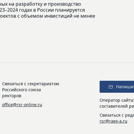
ых на разработку и производство
3–2024 годах в России планируется
роектов с объемом инвестиций не менее
Связаться с секретариатом
Напиши
Российского союза
ректоров
Оператор сайта
office@rsr-online.ru
составителей ре
Связаться с ред
rsr@raex-a.ru