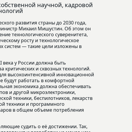
собственной научной, кадровой
хнологий
кого развития страны до 2030 года,
инистр Михаил Мишустин. Об этом он
ение технологического суверенитета,
ческому росту и технологическое
х систем — такие цели изложены в
I века у России должна быть
за критических и сквозных технологий.
я для высокоинтенсивной инновационной
е будут работать в комфортной
нальная экономика должна обеспечивать
ов и другой микроэлектроники,
ской техники, беспилотников, лекарств
ой техники и программного
оваров в общем объеме потребления
ляющие судить о её достижении. Так,