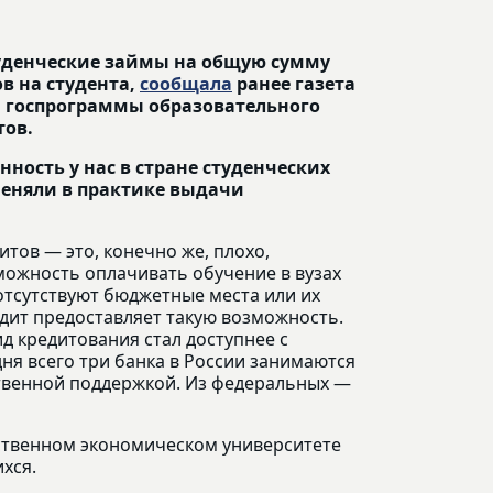
уденческие займы на общую сумму
ов на студента,
сообщала
ранее газета
и госпрограммы образовательного
тов.
ность у нас в стране студенческих
меняли в практике выдачи
тов — это, конечно же, плохо,
можность оплачивать обучение в вузах
отсутствуют бюджетные места или их
дит предоставляет такую возможность.
ид кредитования стал доступнее с
ня всего три банка в России занимаются
твенной поддержкой. Из федеральных —
ственном экономическом университете
хся.