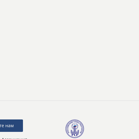
те нам