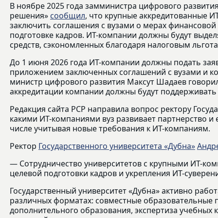
В ноябре 2025 года замминистра цифрового развити
решения»
сообщил
, что крупные аккредитованные ИТ
заключить соглашения с вузами о мерах финансово
подготовке кадров. ИТ-компании должны будут выделя
средств, сэкономленных благодаря налоговым льгота
До 1 июня 2026 года ИТ-компании должны подать зая
приложением заключенных соглашений с вузами и кол
министр цифрового развития Максут Шадаев говорил 
аккредитации компании должны будут поддерживать
Редакция сайта РСР направила вопрос ректору Госуда
какими ИТ-компаниями вуз развивает партнерство и 
числе учитывая новые требования к ИТ-компаниям.
Ректор
Государственного университета «Дубна»
Андр
— Сотрудничество университетов с крупными ИТ-ком
целевой подготовки кадров и укрепления ИТ-суверени
Государственный университет «Дубна» активно рабо
различных форматах: совместные образовательные 
дополнительного образования, экспертиза учебных 