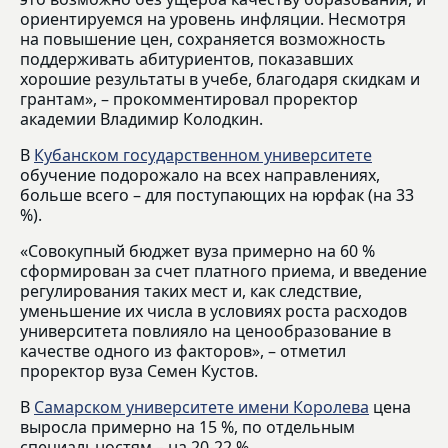
ориентируемся на уровень инфляции. Несмотря
на повышение цен, сохраняется возможность
поддерживать абитуриентов, показавших
хорошие результаты в учебе, благодаря скидкам и
грантам», – прокомментировал проректор
академии Владимир Колодкин.
В
Кубанском государственном университете
обучение подорожало на всех направлениях,
больше всего – для поступающих на юрфак (на 33
%).
«Совокупный бюджет вуза примерно на 60 %
сформирован за счет платного приема, и введение
регулирования таких мест и, как следствие,
уменьшение их числа в условиях роста расходов
университета повлияло на ценообразование в
качестве одного из факторов», – отметил
проректор вуза Семен Кустов.
В
Самарском университете имени Королева
цена
выросла примерно на 15 %, по отдельным
специальностям – на 20-22 %.