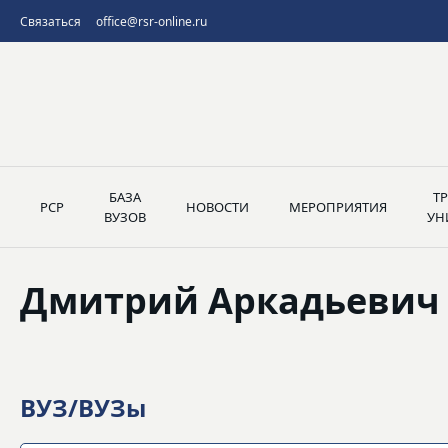
Связаться
office@rsr-online.ru
БАЗА
Т
РСР
НОВОСТИ
МЕРОПРИЯТИЯ
ВУЗОВ
УН
Дмитрий Аркадьевич
ВУЗ/ВУЗы