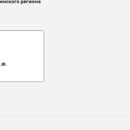
винского региона
.Ф.