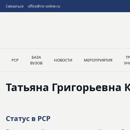
Связаться
office@rsr-online.ru
БАЗА
Т
РСР
НОВОСТИ
МЕРОПРИЯТИЯ
ВУЗОВ
УН
Татьяна Григорьевна 
Статус в РСР