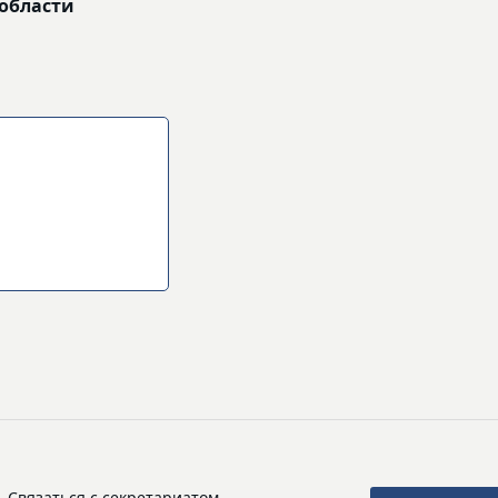
 области
Связаться с секретариатом