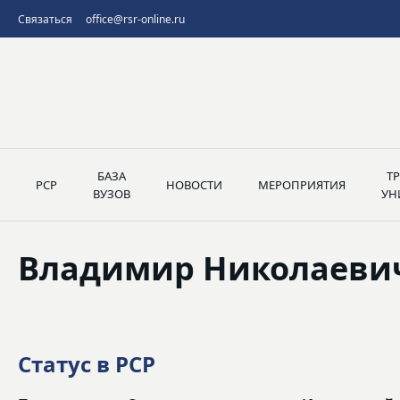
Связаться
office@rsr-online.ru
БАЗА
Т
РСР
НОВОСТИ
МЕРОПРИЯТИЯ
ВУЗОВ
УН
Владимир Николаевич
Статус в РСР