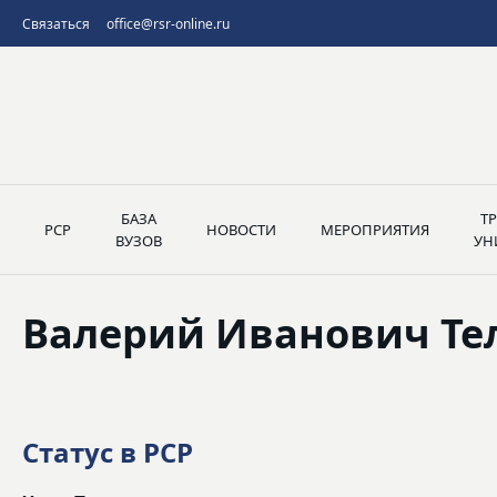
Связаться
office@rsr-online.ru
БАЗА
Т
РСР
НОВОСТИ
МЕРОПРИЯТИЯ
ВУЗОВ
УН
Валерий Иванович Те
Статус в РСР