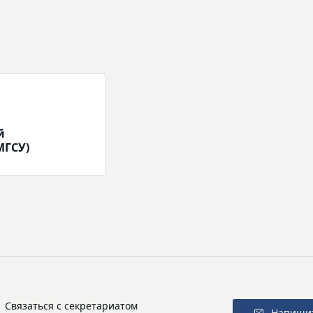
й
МГСУ)
Связаться с секретариатом
Напиши