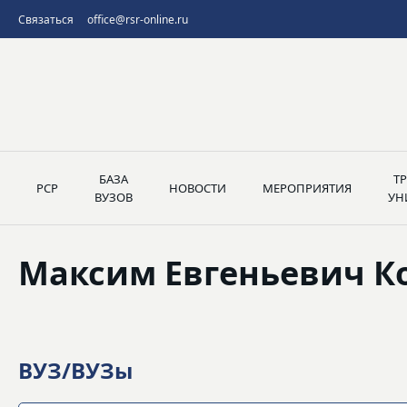
Связаться
office@rsr-online.ru
БАЗА
Т
РСР
НОВОСТИ
МЕРОПРИЯТИЯ
ВУЗОВ
УН
Максим Евгеньевич К
ВУЗ/ВУЗы