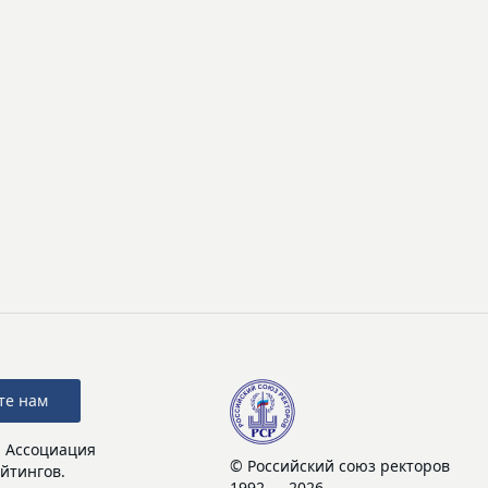
те нам
: Ассоциация
© Российский союз ректоров
йтингов.
1992 — 2026