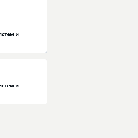
истем и
истем и