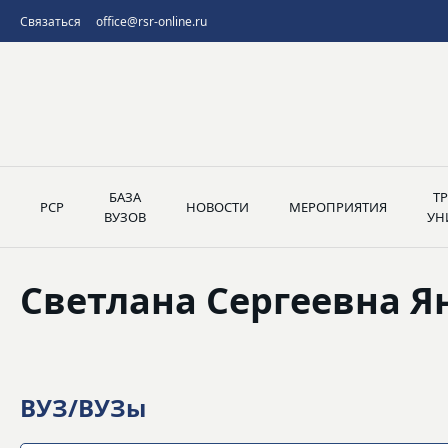
Связаться
office@rsr-online.ru
БАЗА
Т
РСР
НОВОСТИ
МЕРОПРИЯТИЯ
ВУЗОВ
УН
Светлана Сергеевна Я
ВУЗ/ВУЗы