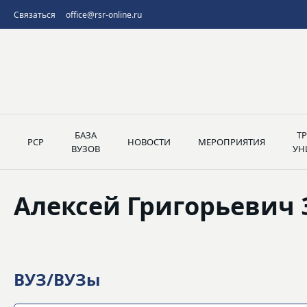
Связаться
office@rsr-online.ru
БАЗА
Т
РСР
НОВОСТИ
МЕРОПРИЯТИЯ
ВУЗОВ
УН
Алексей Григорьевич
ВУЗ/ВУЗы