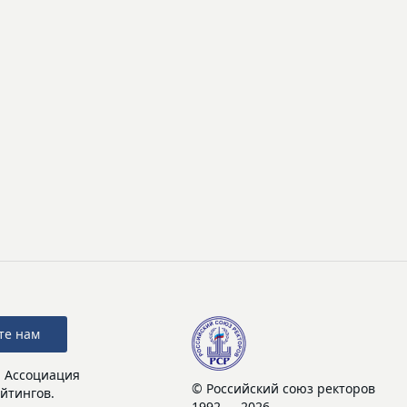
те нам
: Ассоциация
© Российский союз ректоров
йтингов.
1992 — 2026