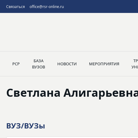
Связаться
office@rsr-online.ru
БАЗА
Т
РСР
НОВОСТИ
МЕРОПРИЯТИЯ
ВУЗОВ
УН
Светлана Алигарьевн
ВУЗ/ВУЗы