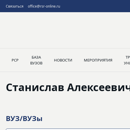
Связаться
office@rsr-online.ru
БАЗА
Т
РСР
НОВОСТИ
МЕРОПРИЯТИЯ
ВУЗОВ
УН
Станислав Алексееви
ВУЗ/ВУЗы