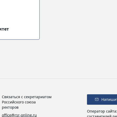
итет
Связаться с секретариатом
Напиши
Российского союза
ректоров
Оператор сайта
office@rsr-online.ru
составителей ре