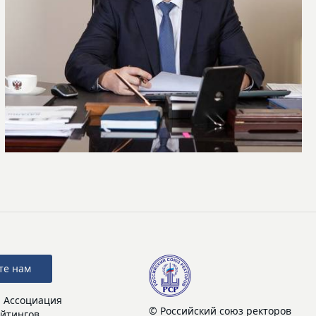
те нам
: Ассоциация
© Российский союз ректоров
йтингов.