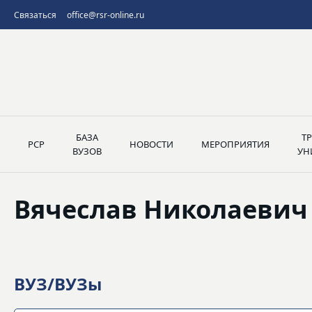
Связаться
office@rsr-online.ru
БАЗА
Т
РСР
НОВОСТИ
МЕРОПРИЯТИЯ
ВУЗОВ
УН
Вячеслав Николаевич
ВУЗ/ВУЗы