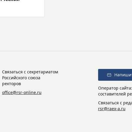
Связаться с секретариатом
Напиши
Российского союза
ректоров
Оператор сайта
office@rsr-online.ru
составителей ре
Связаться с ред
rsr@raex-a.ru