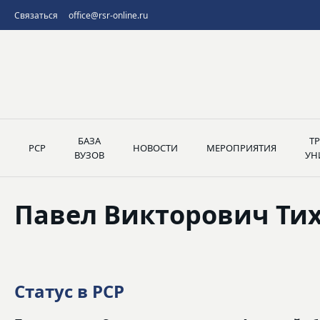
Связаться
office@rsr-online.ru
БАЗА
Т
РСР
НОВОСТИ
МЕРОПРИЯТИЯ
ВУЗОВ
УН
Павел Викторович Ти
Статус в РСР