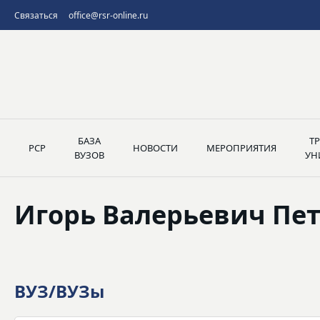
Связаться
office@rsr-online.ru
БАЗА
Т
РСР
НОВОСТИ
МЕРОПРИЯТИЯ
ВУЗОВ
УН
Игорь Валерьевич Пе
ВУЗ/ВУЗы