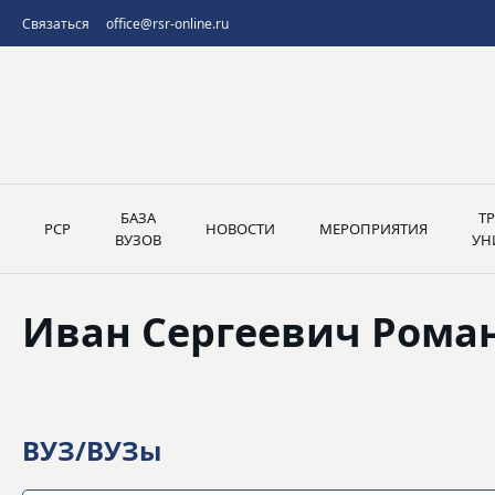
Связаться
office@rsr-online.ru
БАЗА
Т
РСР
НОВОСТИ
МЕРОПРИЯТИЯ
ВУЗОВ
УН
Иван Сергеевич Рома
ВУЗ/ВУЗы