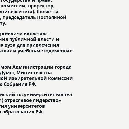
комиссии, проректор,
университета). Является
, председатель Постоянной
ту.
ергеевича включают
ния публичной власти и
 вуза для привлечения
учных и учебно-методических
сьмом Администрации города
 Думы, Министерства
ьной избирательной комиссии
о Собрания РФ.
енский госуниверситет вошёл
и) отраслевое лидерство»
тия университетов
 образования РФ.