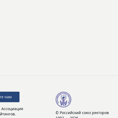
те нам
: Ассоциация
© Российский союз ректоров
йтингов.
1992 — 2026