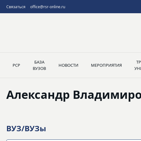
Связаться
office@rsr-online.ru
БАЗА
Т
РСР
НОВОСТИ
МЕРОПРИЯТИЯ
ВУЗОВ
УН
Александр Владимиро
ВУЗ/ВУЗы