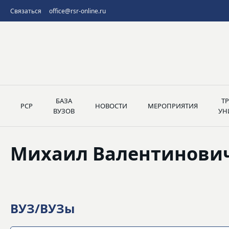
Связаться
office@rsr-online.ru
БАЗА
Т
РСР
НОВОСТИ
МЕРОПРИЯТИЯ
ВУЗОВ
УН
Михаил Валентинови
ВУЗ/ВУЗы