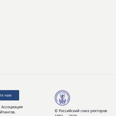
те нам
: Ассоциация
© Российский союз ректоров
йтингов.
1992 — 2026