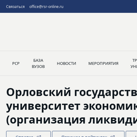
Связаться
office@rsr-online.ru
БАЗА
Т
РСР
НОВОСТИ
МЕРОПРИЯТИЯ
ВУЗОВ
УН
Орловский государст
университет экономик
(организация ликвид