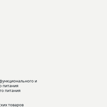
 функционального и
о питания
го питания
ских товаров