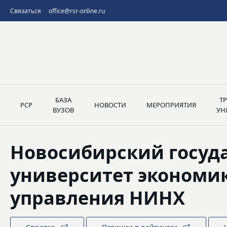
Связаться
office@rsr-online.ru
БАЗА
Т
РСР
НОВОСТИ
МЕРОПРИЯТИЯ
ВУЗОВ
УН
Новосибирский госуд
университет экономи
управления НИНХ