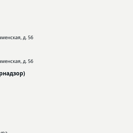
менская, д. 56
менская, д. 56
рнадзор)
ура