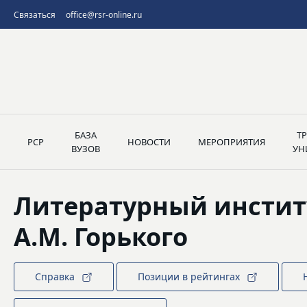
Связаться
office@rsr-online.ru
БАЗА
Т
РСР
НОВОСТИ
МЕРОПРИЯТИЯ
ВУЗОВ
УН
Литературный инстит
А.М. Горького
Справка
Позиции в рейтингах