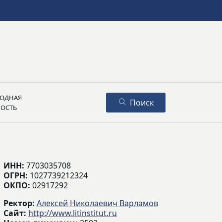
ОДНАЯ
Поиск
НОСТЬ
ИНН:
7703035708
ОГРН:
1027739212324
ОКПО:
02917292
Ректор:
Алексей Николаевич Варламов
Сайт:
http://www.litinstitut.ru