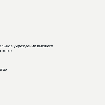
ельное учреждение высшего
рького»
ого»