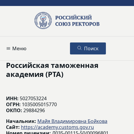
Меню
Поиск
Российская таможенная
академия (РТА)
ИНН:
5027053224
ОГРН:
1035005015770
ОКПО:
29884296
Начальник:
Майя Владимировна Бойкова
Сайт:
https://academy.customs.gov.ru
Номер лицензии:
Л035-00115-50/00096801