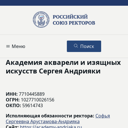
Меню
Поиск
Академия акварели и изящных
искусств Сергея Андрияки
ИНН:
7710445889
ОГРН:
1027710026156
ОКПО:
59614743
Исполняющая обязанности ректора:
Софья
Сергеевна Арустамова-Андрияка
Сайт:
https://academy-andriaka.ru