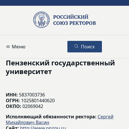
Меню
Поиск
Пензенский государственный
университет
ИНН:
5837003736
ОГРН:
1025801440620
ОКПО:
02069042
Исполняющий обязанности ректора:
Сергей
Михайлович Васин
Сайт:
http://www.pnzgu.ru