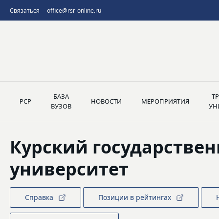
Связаться
office@rsr-online.ru
БАЗА
Т
РСР
НОВОСТИ
МЕРОПРИЯТИЯ
ВУЗОВ
УН
Курский государстве
университет
Справка
Позиции в рейтингах