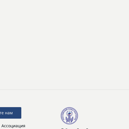
те нам
: Ассоциация