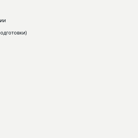
нии
одготовки)