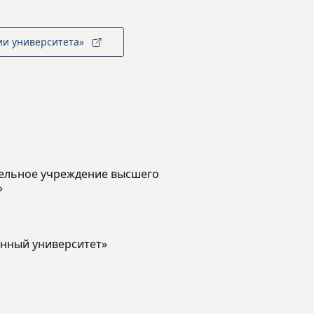
ии университета»
ельное учреждение высшего
»
енный университет»