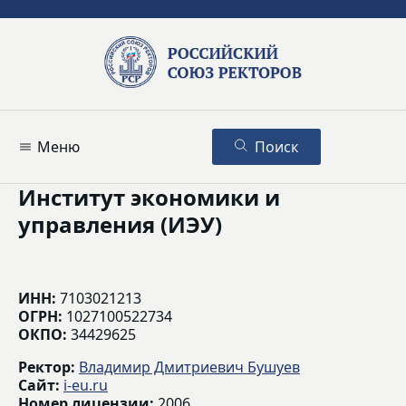
Меню
Поиск
Институт экономики и
управления (ИЭУ)
ИНН:
7103021213
ОГРН:
1027100522734
ОКПО:
34429625
Ректор:
Владимир Дмитриевич Бушуев
Сайт:
i-eu.ru
Номер лицензии:
2006