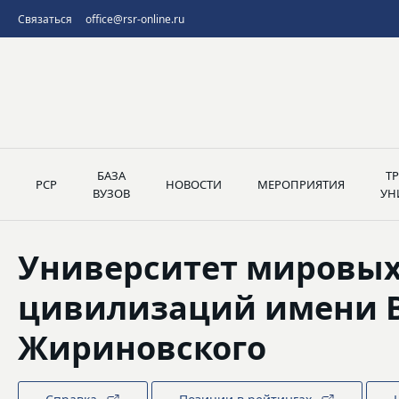
Связаться
office@rsr-online.ru
БАЗА
Т
РСР
НОВОСТИ
МЕРОПРИЯТИЯ
ВУЗОВ
УН
Университет мировы
цивилизаций имени В
Жириновского