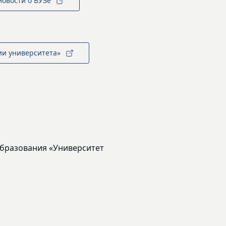
Новости о ВУЗе
ии университета»
бразования «Университет