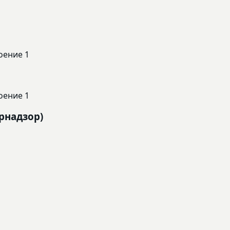
роение 1
роение 1
рнадзор)