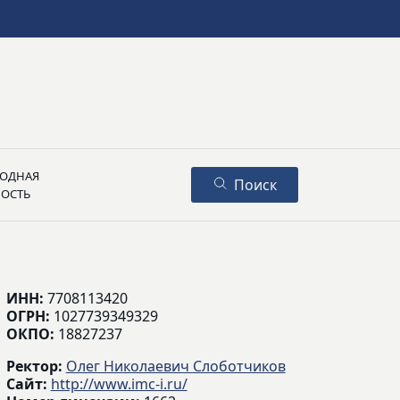
ОДНАЯ
Поиск
НОСТЬ
ИНН:
7708113420
ОГРН:
1027739349329
ОКПО:
18827237
Ректор:
Олег Николаевич Слоботчиков
Сайт:
http://www.imc-i.ru/