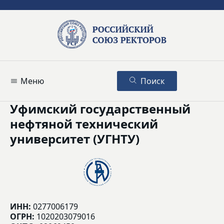
Меню
Поиск
Уфимский государственный
нефтяной технический
университет (УГНТУ)
ИНН:
0277006179
ОГРН:
1020203079016