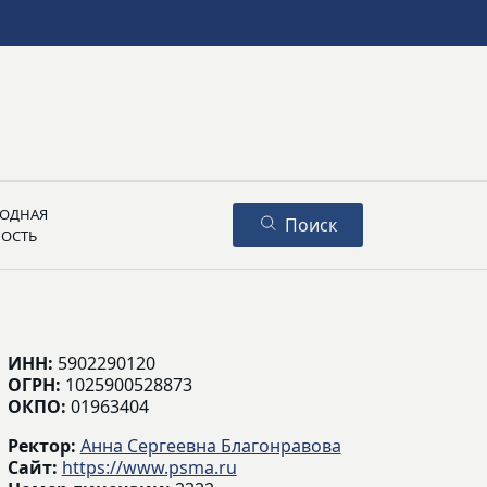
ОДНАЯ
Поиск
НОСТЬ
ИНН:
5902290120
ОГРН:
1025900528873
ОКПО:
01963404
Ректор:
Анна Сергеевна Благонравова
Сайт:
https://www.psma.ru