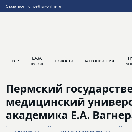
Связаться
office@rsr-online.ru
БАЗА
Т
РСР
НОВОСТИ
МЕРОПРИЯТИЯ
ВУЗОВ
УН
Пермский государств
медицинский универ
академика Е.А. Вагнер