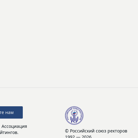
те нам
: Ассоциация
© Российский союз ректоров
йтингов.
1992 — 2026