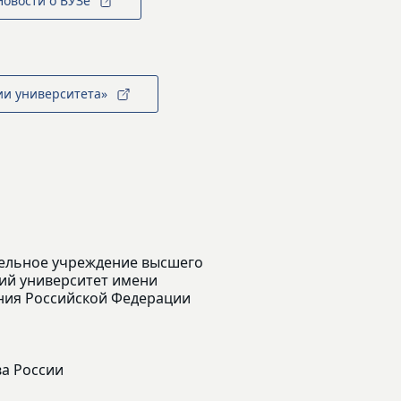
Новости о ВУЗе
ии университета»
ельное учреждение высшего
ий университет имени
ения Российской Федерации
ва России