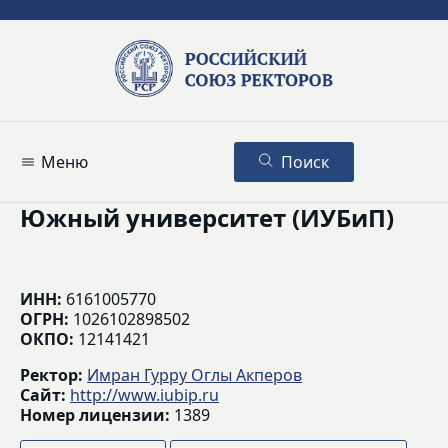
Меню
Поиск
Южный университет (ИУБиП)
ИНН:
6161005770
ОГРН:
1026102898502
ОКПО:
12141421
Ректор:
Имран Гурру Оглы Акперов
Сайт:
http://www.iubip.ru
Номер лицензии:
1389