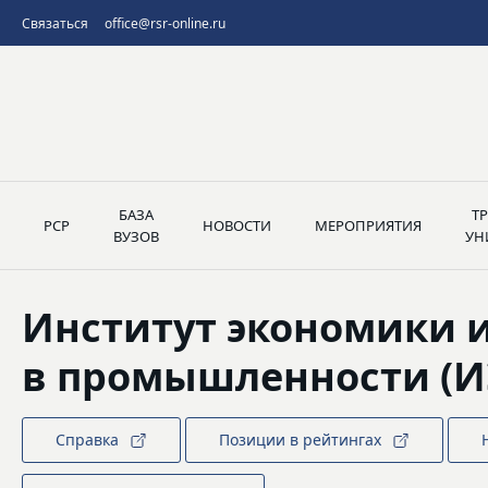
Связаться
office@rsr-online.ru
БАЗА
Т
РСР
НОВОСТИ
МЕРОПРИЯТИЯ
ВУЗОВ
УН
Институт экономики 
в промышленности (И
Справка
Позиции в рейтингах