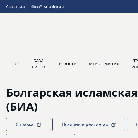
Связаться
office@rsr-online.ru
БАЗА
Т
РСР
НОВОСТИ
МЕРОПРИЯТИЯ
ВУЗОВ
УН
Болгарская исламска
(БИА)
Справка
Позиции в рейтингах