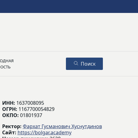
ОДНАЯ
Поиск
НОСТЬ
ИНН:
1637008095
ОГРН:
1167700054829
ОКПО:
01801937
Ректор:
Фархат Гусманович Хуснутдинов
Сайт:
https://bolgar.academy