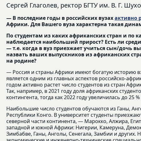
Сергей Глаголев, ректор БГТУ им. В. Г. Шух
— В последние годы в российских вузах
активно 
Африки. Для Вашего вуза характерна такая дин
По студентам из каких африканских стран и по 
наблюдается наибольший прирост? Есть ли сред
—
т.е. когда в вуз приезжает учиться сын/дочь 
назвать ваших выпускников из африканских стра
на родине?
— Россия и страны Африки имеют богатую историю 
является одним из главных аспектов российско-афри
годом активно растет число студентов из стран Африк
Так, например, в 2021 году доля африканских студент
контингента, тогда как 2022 году увеличилась до 25 % 
Наибольшие число студентов обучаются из Ганы, Анг
Республики Конго. В университет студенты приезжают
северной части континента, — Марокко, Алжира, Египт
западной и южной Африки: Нигерии, Камеруна, Демок
Зимбабве, Ганы, Анголы, Сенегала, Замбии и других
экономические и инженерно-технические специальнос