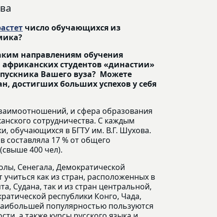
ова
растет
число обучающихся из
амика?
каким направлениям обучения
и африканских студентов «династии»
выпускника Вашего вуза? Можете
н, достигших больших успехов у себя
взаимоотношений, и сфера образования
канского сотрудничества. С каждым
и, обучающихся в БГТУ им. В.Г. Шухова.
ов составляла 17 % от общего
(свыше 400 чел).
олы, Сенегала, Демократической
 учиться как из стран, расположенных в
а, Судана, так и из стран центральной,
ратической республики Конго, Чада,
. Наибольшей популярностью пользуются
ти, а также курсы русского языка и