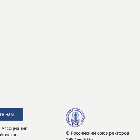
те нам
: Ассоциация
© Российский союз ректоров
йтингов.
1992 — 2026