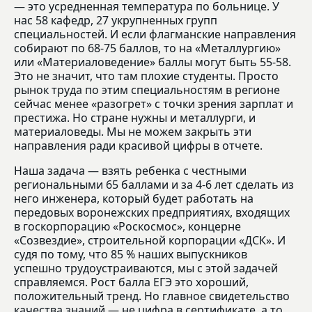
— это усредненная температура по больнице. У
нас 58 кафедр, 27 укрупненных групп
специальностей. И если флагманские направления
собирают по 68-75 баллов, то на «Металлургию»
или «Материаловедение» баллы могут быть 55-58.
Это не значит, что там плохие студенты. Просто
рынок труда по этим специальностям в регионе
сейчас менее «разогрет» с точки зрения зарплат и
престижа. Но стране нужны и металлурги, и
материаловеды. Мы не можем закрыть эти
направления ради красивой цифры в отчете.
Наша задача — взять ребенка с честными
региональными 65 баллами и за 4-6 лет сделать из
него инженера, который будет работать на
передовых воронежских предприятиях, входящих
в госкорпорацию «Роскосмос», концерне
«Созвездие», строительной корпорации «ДСК». И
судя по тому, что 85 % наших выпускников
успешно трудоустраиваются, мы с этой задачей
справляемся. Рост балла ЕГЭ это хороший,
положительный тренд. Но главное свидетельство
качества знаний — не цифра в сертификате, а то,