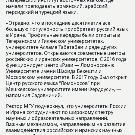
Лазаревский институт восточных языков, где
начали преподавать армянский, арабский,
персидский и турецкий языки.
«Отрадно, что в последние десятилетия все
большую популярность приобретает русский язык
в Иране. Профильные кафедры были открыты в
Тегеранском и Гилянском университетах,
университете Алламе Табатабаи и ряде других
университетов. Открываются совместные центры
российских и иранских университетов. С 2016 года
функционирует центр «Рази — Ломоносов» в
Университете имени Шахида Бехешти и
Московском университете. В 2017 году был открыт
Центр русского языка “Ломоносов” при
Мешхедском университете имени Фердоуси», —
напомнил Садовничий.
Ректор МГУ подчеркнул, что университеты России
и Ирана сотрудничают по широкому спектру
научных и образовательных направлений.
Важным механизмом, направленным на развитие
взаимодействия российских и иранских научных